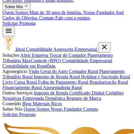
Checklists, planilhas e guias gratuitos.
Sobre Nós
Quem Somos
Mais de 30 anos de história.
Nosso Fundador
José
Carlos de Oliveira.
Contato
Fale com a equipe.
Solicitar Proposta
Ideal
Contabilidade
Assessoria Empresarial
Soluções
Abrir Empresa
Trocar de Contador
Planejamento
Tributário
MaxControle (BPO)
Contabilidade Empresarial
Contabilidade em Rondônia
Agronegócio
Visão Geral do Agro
Contador Rural
Planejamento
Tributário Rural
Imposto de Renda Rural
Holding e Sucessão Rural
Livro Caixa Rural
Folha de Pagamento Rural
Regularização Rural
Financiamento Rural
Aposentadoria Rural
Outros Serviços
Imposto de Renda
Certificado Digital
Certidões
Negativas
Empregada Doméstica
Registro de Marca
Conteúdo
Blog
Materiais Ricos
Sobre Nós
Quem Somos
Nosso Fundador
Contato
Solicitar Proposta