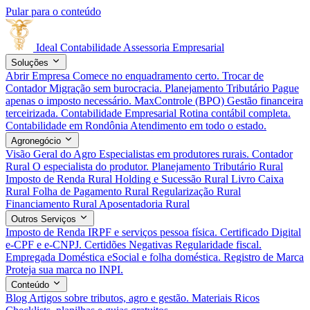
Pular para o conteúdo
Ideal
Contabilidade
Assessoria Empresarial
Soluções
Abrir Empresa
Comece no enquadramento certo.
Trocar de
Contador
Migração sem burocracia.
Planejamento Tributário
Pague
apenas o imposto necessário.
MaxControle (BPO)
Gestão financeira
terceirizada.
Contabilidade Empresarial
Rotina contábil completa.
Contabilidade em Rondônia
Atendimento em todo o estado.
Agronegócio
Visão Geral do Agro
Especialistas em produtores rurais.
Contador
Rural
O especialista do produtor.
Planejamento Tributário Rural
Imposto de Renda Rural
Holding e Sucessão Rural
Livro Caixa
Rural
Folha de Pagamento Rural
Regularização Rural
Financiamento Rural
Aposentadoria Rural
Outros Serviços
Imposto de Renda
IRPF e serviços pessoa física.
Certificado Digital
e-CPF e e-CNPJ.
Certidões Negativas
Regularidade fiscal.
Empregada Doméstica
eSocial e folha doméstica.
Registro de Marca
Proteja sua marca no INPI.
Conteúdo
Blog
Artigos sobre tributos, agro e gestão.
Materiais Ricos